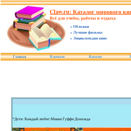
Claw.ru: Каталог мирового ки
Всё для учебы, работы и отдыха
» Обложки
» Лучшие фильмы
» Энциклопедия кино
Главная
В начало
Каталог
З
*Дети: Каждый любит Микки Гуффи Дональда