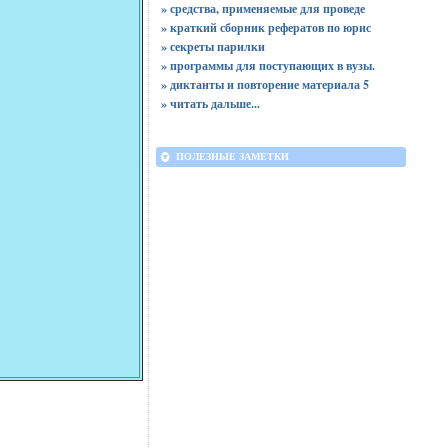
» средства, применяемые для проведе
» краткий сборник рефератов по юрис
» секреты парилки
» программы для поступающих в вузы.
» диктанты и повторение материала 5
»
читать дальше...
ПОЛЕЗНЫЕ ЗАМЕТКИ