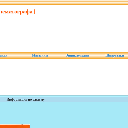
нематографа |
аказ
Магазины
Энциклопедии
Шпаргалки
Информация по фильму