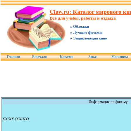
Claw.ru: Каталог мирового ки
Всё для учебы, работы и отдыха
» Обложки
» Лучшие фильмы
» Энциклопедия кино
Главная
В начало
Каталог
Заказ
Магазины
Информация по фильму
XX/XY (XX/XY)