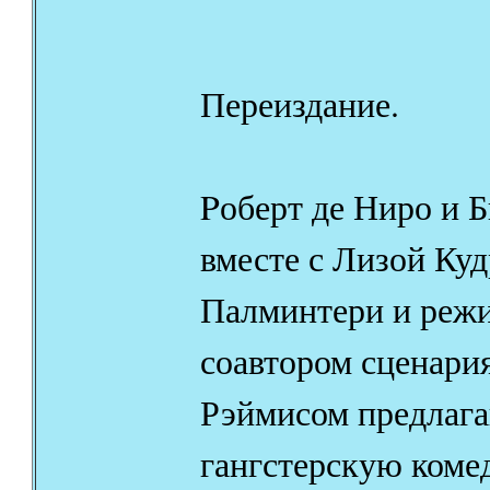
Переиздание.
Pоберт де Ниро и 
вместе с Лизой Куд
Палминтери и режи
соавтором сценари
Рэймисом предлага
гангстерскую коме