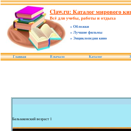
Claw.ru: Каталог мирового ки
Всё для учебы, работы и отдыха
» Обложки
» Лучшие фильмы
» Энциклопедия кино
Главная
В начало
Каталог
З
Бальзаковский возраст 1