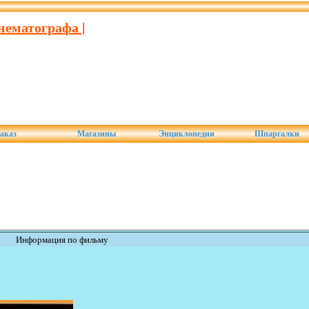
нематографа |
аказ
Магазины
Энциклопедии
Шпаргалки
Информация по фильму