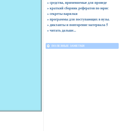
» средства, применяемые для проведе
» краткий сборник рефератов по юрис
» секреты парилки
» программы для поступающих в вузы.
» диктанты и повторение материала 5
»
читать дальше...
ПОЛЕЗНЫЕ ЗАМЕТКИ