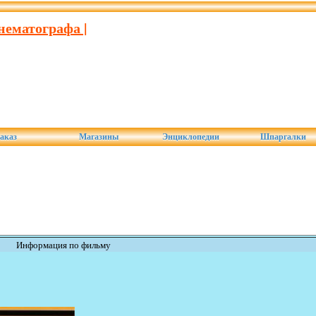
нематографа |
аказ
Магазины
Энциклопедии
Шпаргалки
Информация по фильму