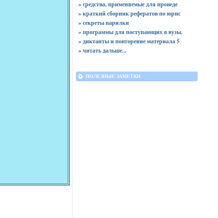
» средства, применяемые для проведе
» краткий сборник рефератов по юрис
» секреты парилки
» программы для поступающих в вузы.
» диктанты и повторение материала 5
»
читать дальше...
ПОЛЕЗНЫЕ ЗАМЕТКИ