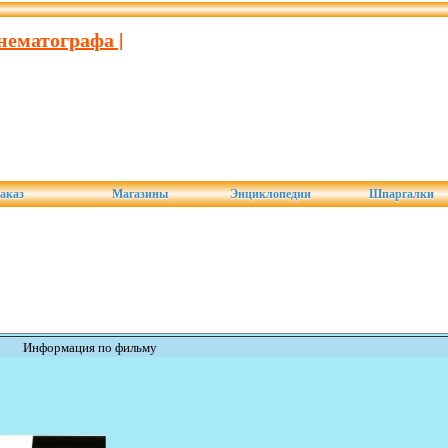
нематографа |
аказ
Магазины
Энциклопедии
Шпаргалки
Информация по фильму