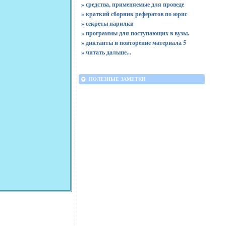
» средства, применяемые для проведе
» краткий сборник рефератов по юрис
» секреты парилки
» программы для поступающих в вузы.
» диктанты и повторение материала 5
»
читать дальше...
ПОЛЕЗНЫЕ ЗАМЕТКИ