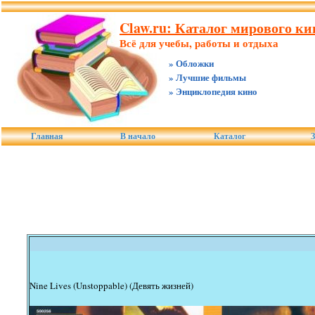
Claw.ru: Каталог мирового ки
Всё для учебы, работы и отдыха
» Обложки
» Лучшие фильмы
» Энциклопедия кино
Главная
В начало
Каталог
З
Nine Lives (Unstoppable) (Девять жизней)