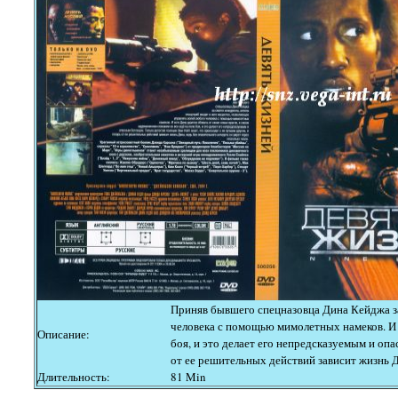
Приняв бывшего спецназовца Дина Кейджа за
человека с помощью мимолетных намеков. И х
Описание:
боя, и это делает его непредсказуемым и оп
от ее решительных действий зависит жизнь Ди
Длительность:
81 Min