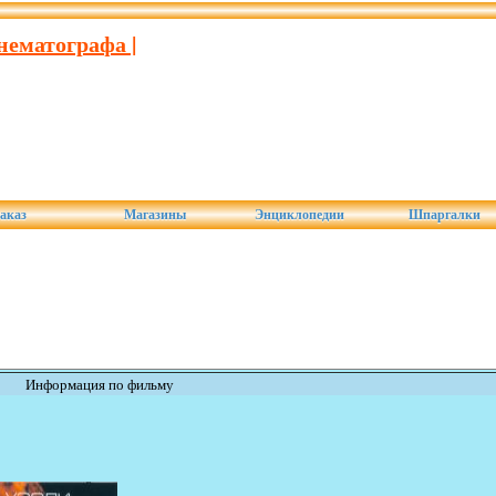
нематографа |
аказ
Магазины
Энциклопедии
Шпаргалки
Информация по фильму