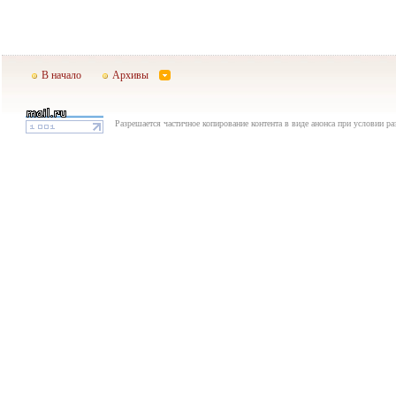
В начало
Архивы
Разрешается частичное копирование контента в виде анонса при условии р