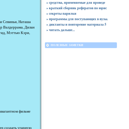
» средства, применяемые для проведе
» краткий сборник рефератов по юрис
» секреты парилки
» программы для поступающих в вузы.
ои Севиньи, Наташа
» диктанты и повторение материала 5
ер Валдеррама, Дилан
»
читать дальше...
ид, Мэттью Кэри,
ПОЛЕЗНЫЕ ЗАМЕТКИ
равагантном фильме
тер создать угарную