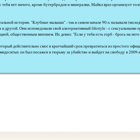
у тебя нет ничего, кроме бутербродов и минералки, Майкл враз организует тол
еальной истории. "Клубные малыши" - так в самом начале 90-х называли (моло
в другой. Они исповедовали свой альтернативный lifestyle - с сексуальными 
ией, общественным мнением. Их девиз: "Если у тебя есть горб - брось на него
который действительно смог в кратчайший срок превратиться из простого офиц
мидесятых он был посажен в тюрьму за убийство и выйдет на свободу в 2009-