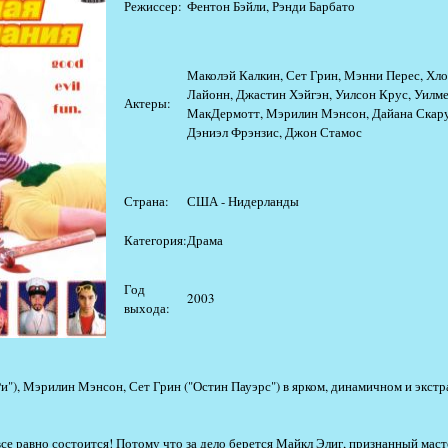
Режиссер:
Фентон Бэйли, Рэнди Барбато
Маколэй Калкин, Сет Грин, Мэнни Перес, Хл
Лайонн, Джастин Хэйгэн, Уилсон Крус, Уилм
Актеры:
МакДермотт, Мэрилин Мэнсон, Дайана Скару
Дэниэл Фрэнзис, Джон Стамос
Страна:
США - Нидерланды
Категория:
Драма
Год
2003
выхода:
и"), Мэрилин Мэнсон, Сет Грин ("Остин Пауэрс") в ярком, динамичном и экст
 все равно состоится! Потому что за дело берется Майкл Элиг, признанный мас