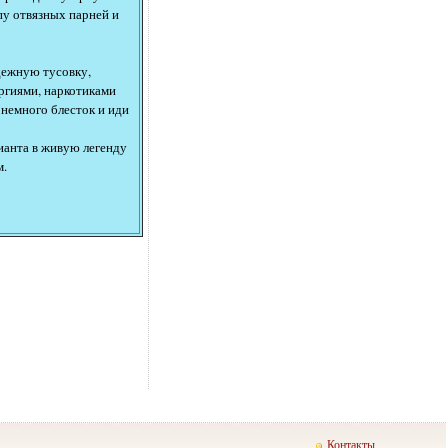
пу отвязных парней и
дежную тусовку,
оргиями, наркотиками
 немного блесток и иди
ианта в живую легенду
м.
Контакты