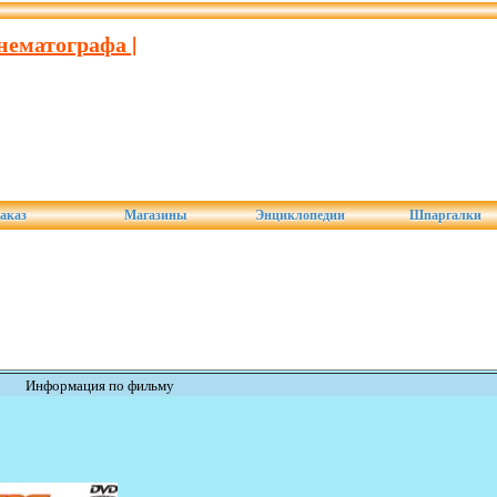
нематографа |
аказ
Магазины
Энциклопедии
Шпаргалки
Информация по фильму