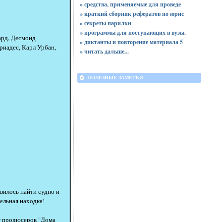
» средства, применяемые для проведе
» краткий сборник рефератов по юрис
» секреты парилки
» программы для поступающих в вузы.
ард, Десмонд
» диктанты и повторение материала 5
риадес, Карл Урбан,
»
читать дальше...
ПОЛЕЗНЫЕ ЗАМЕТКИ
вилось найти судно и
ельная находка!
т продюсеров "Дома