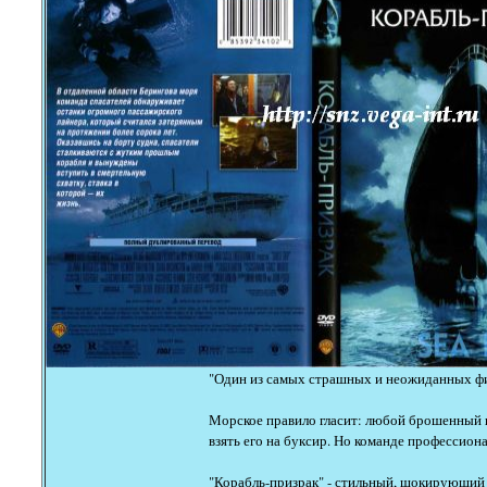
"Один из самых страшных и неожиданных филь
Морское правило гласит: любой брошенный в
взять его на буксир. Но команде профессион
"Корабль-призрак" - стильный, шокирующий