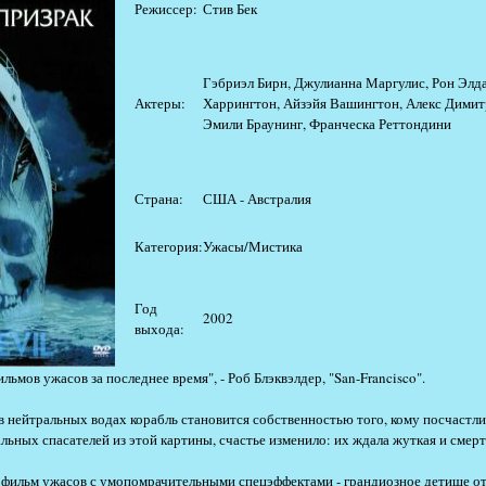
Режиссер:
Стив Бек
Гэбриэл Бирн, Джулианна Маргулис, Рон Элд
Актеры:
Харрингтон, Айзэйя Вашингтон, Алекс Димит
Эмили Браунинг, Франческа Реттондини
Страна:
США - Австралия
Категория:
Ужасы/Мистика
Год
2002
выхода:
мов ужасов за последнее время", - Роб Блэквэлдер, "San-Francisco".
 нейтральных водах корабль становится собственностью того, кому посчастли
альных спасателей из этой картины, счастье изменило: их ждала жуткая и смерт
 фильм ужасов с умопомрачительными спецэффектами - грандиозное детище о