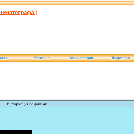
нематографа |
аказ
Магазины
Энциклопедии
Шпаргалки
Информация по фильму