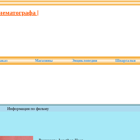
нематографа |
аказ
Магазины
Энциклопедии
Шпаргалки
Информация по фильму