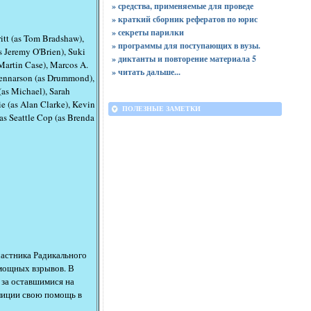
» средства, применяемые для проведе
» краткий сборник рефератов по юрис
» секреты парилки
itt (as Tom Bradshaw),
» программы для поступающих в вузы.
s Jeremy O'Brien), Suki
» диктанты и повторение материала 5
s Martin Case), Marcos A.
»
читать дальше...
 Lennarson (as Drummond),
(as Michael), Sarah
ie (as Alan Clarke), Kevin
ПОЛЕЗНЫЕ ЗАМЕТКИ
as Seattle Cop (as Brenda
частника Радикального
 мощных взрывов. В
 за оставшимися на
олиции свою помощь в