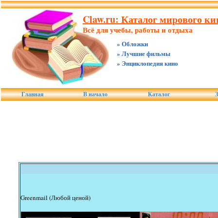
Claw.ru: Каталог мирового ки
Всё для учебы, работы и отдыха
» Обложки
» Лучшие фильмы
» Энциклопедия кино
Главная
В начало
Каталог
З
Greenmail (Любой ценой)