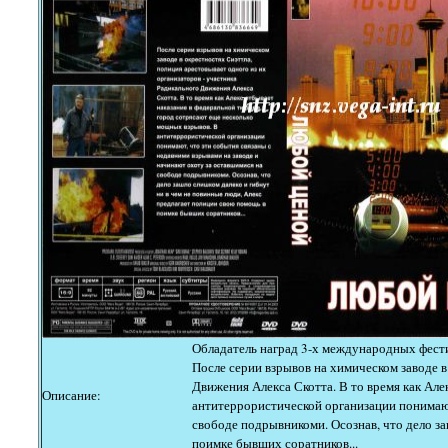
Обладатель наград 3-х международных фести
После серии взрывов на химическом заводе в
Движения Алекса Скотта. В то время как Але
Описание:
антитеррористической организации понимают
свободе подрывникоми. Осознав, что дело за
поимке бывших соратников...