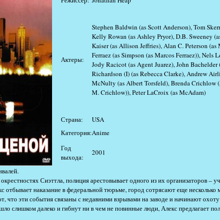
Режиссер:
Jonathan Heap
Stephen Baldwin (as Scott Anderson), Tom Skerr
Kelly Rowan (as Ashley Pryor), D.B. Sweeney (a
Kaiser (as Allison Jeffries), Alan C. Peterson (a
Ferraez (as Simpson (as Marcos Ferraez)), Nels
Актеры:
Jody Racicot (as Agent Juarez), John Bachelder 
Richardson (I) (as Rebecca Clarke), Andrew Airl
McNulty (as Albert Torsfeld), Brenda Crichlow (
M. Crichlow)), Peter LaCroix (as McAdam)
Страна:
USA
Категория:
Anime
Год
2001
выхода:
валей.
 окрестностях Сиэттла, полиция арестовывает одного из их организаторов – у
кс отбывает наказание в федеральной тюрьме, город сотрясают еще несколько
, что эти события связаны с недавними взрывами на заводе и начинают охоту
шло слишком далеко и гибнут ни в чем не повинные люди, Алекс предлагает п