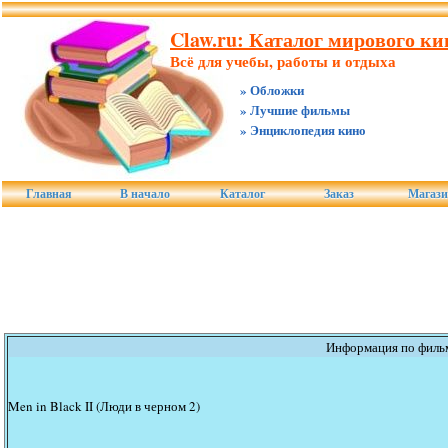
Claw.ru: Каталог мирового ки
Всё для учебы, работы и отдыха
» Обложки
» Лучшие фильмы
» Энциклопедия кино
Главная
В начало
Каталог
Заказ
Магаз
Информация по филь
Men in Black II (Люди в черном 2)