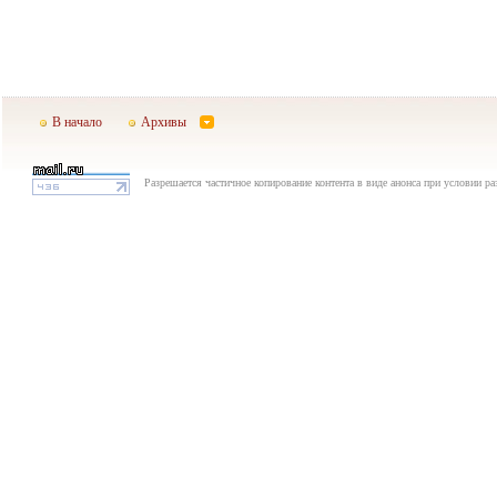
В начало
Архивы
Разрешается частичное копирование контента в виде анонса при условии р