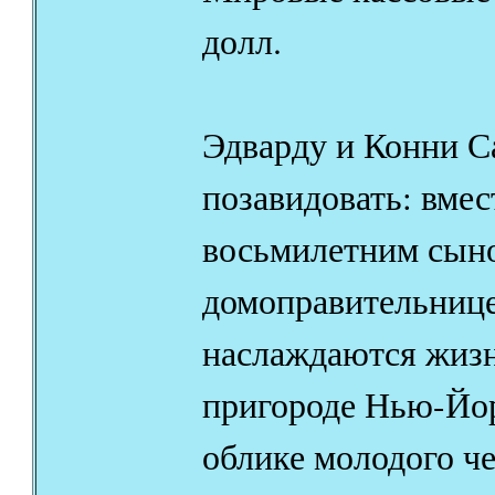
долл.
Эдварду и Конни 
позавидовать: вмес
восьмилетним сыно
домоправительниц
наслаждаются жиз
пригороде Нью-Йор
облике молодого че