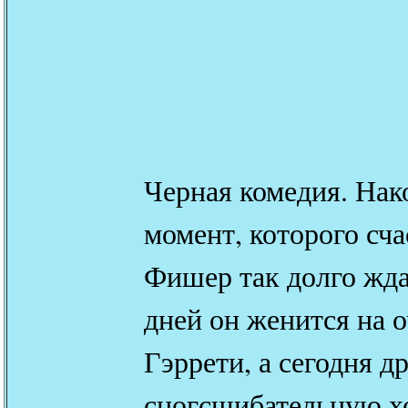
Черная комедия. Нак
момент, которого сч
Фишер так долго жда
дней он женится на 
Гэррети, а сегодня д
сногсшибательную х