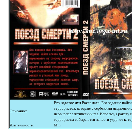
Его кодовое имя Россомаха. Его задание найт
террористов, которые с сербскими национал
Описание:
нервнопаралитический газ. Используя ракету 
террористы собираются нанести удар, от котор
Длительность:
Min