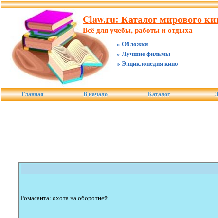
Claw.ru: Каталог мирового ки
Всё для учебы, работы и отдыха
» Обложки
» Лучшие фильмы
» Энциклопедия кино
Главная
В начало
Каталог
З
Ромасанта: охота на оборотней