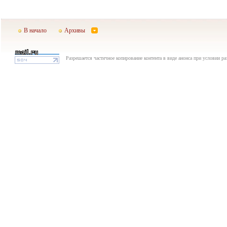
В начало
Архивы
Разрешается частичное копирование контента в виде анонса при условии р