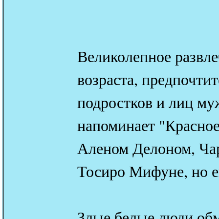
Великолепное развле
возраста, предпочтит
подростков и лиц му
напоминает "Красное
Аленом Делоном, Ча
Тосиро Мифуне, но е
Злые белые люди об