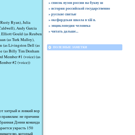
» список вузов россии на букву ш
» история российской государственно
» русские святые
» оксфордская школа в xiii в.
 Rusty Ryan), Julia
» энциклопедия человека
Caldwell), Andy Garcia
»
читать дальше...
, Elliott Gould (as Reuben
aan (as Turk Malloy),
n (as Livingston Dell (as
ПОЛЕЗНЫЕ ЗАМЕТКИ
ue (as Billy Tim Denham
ard Member #1 (voice) (as
Member #2 (voice))
от хитрый и ловкий вор
м правилам: не причини
добранная Дэнни команда
рается украсть 150
инимателю, который