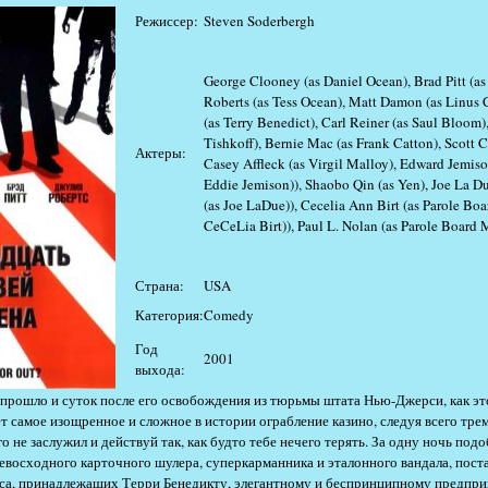
Режиссер:
Steven Soderbergh
George Clooney (as Daniel Ocean), Brad Pitt (as
Roberts (as Tess Ocean), Matt Damon (as Linus 
(as Terry Benedict), Carl Reiner (as Saul Bloom)
Tishkoff), Bernie Mac (as Frank Catton), Scott C
Актеры:
Casey Affleck (as Virgil Malloy), Edward Jemiso
Eddie Jemison)), Shaobo Qin (as Yen), Joe La D
(as Joe LaDue)), Cecelia Ann Birt (as Parole Bo
CeCeLia Birt)), Paul L. Nolan (as Parole Board 
Страна:
USA
Категория:
Comedy
Год
2001
выхода:
 прошло и суток после его освобождения из тюрьмы штата Нью-Джерси, как эт
 самое изощренное и сложное в истории ограбление казино, следуя всего тре
ого не заслужил и действуй так, как будто тебе нечего терять. За одну ночь по
евосходного карточного шулера, суперкарманника и эталонного вандала, поста
аса, принадлежащих Терри Бенедикту, элегантному и беспринципному предпр