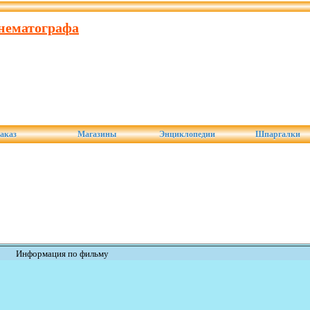
инематографа
аказ
Магазины
Энциклопедии
Шпаргалки
Информация по фильму