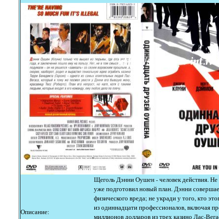
Щеголь Дэнни Оушен - человек действия. Не
уже подготовил новый план. Дэнни совершает
физического вреда; не укради у того, кто эт
из одиннадцати профессионалов, включая пр
Описание:
миллионов долларов из трех казино Лас-Вег