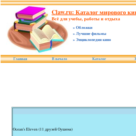
Claw.ru: Каталог мирового к
Всё для учебы, работы и отдыха
» Обложки
» Лучшие фильмы
» Энциклопедия кино
Главная
В начало
Каталог
З
Ocean's Eleven (11 друзей Оушена)