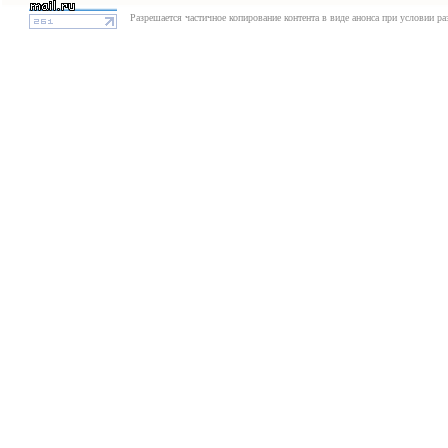
Разрешается частичное копирование контента в виде анонса при условии р