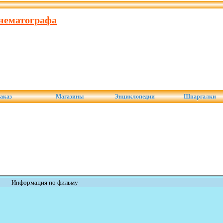
инематографа
аказ
Магазины
Энциклопедии
Шпаргалки
Информация по фильму