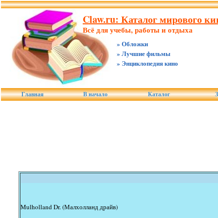
Claw.ru: Каталог мирового к
Всё для учебы, работы и отдыха
» Обложки
» Лучшие фильмы
» Энциклопедия кино
Главная
В начало
Каталог
З
Mulholland Dr. (Малхолланд драйв)