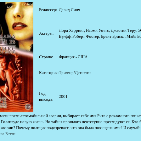
Режиссер:
Дэвид Линч
Лора Хэрринг, Наоми Уоттс, Джастин Теру, Э
Актеры:
Вулфф, Роберт Фостер, Брент Бриско, Мэйя Б
Страна:
Франция - США
Категория:
Триллер/Детектив
Год
2001
выхода:
яти после автомобильной аварии, выбирает себе имя Рита с рекламного плака
в Голливуде новую жизнь. Но тайны прошлого неотступно преследуют ее. Кто 
в аварии? Почему полиция подозревает, что она была похищена ими? И случайн
са Бетти