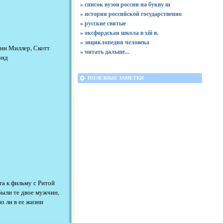
» список вузов россии на букву ш
» история российской государственно
» русские святые
» оксфордская школа в xiii в.
» энциклопедия человека
нн Миллер, Скотт
»
читать дальше...
онд
ПОЛЕЗНЫЕ ЗАМЕТКИ
та к фильму с Ритой
были те двое мужчин,
о ли в ее жизни