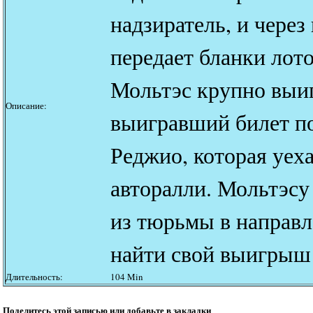
надзиратель, и через
передает бланки лот
Мольтэс крупно выиг
Описание:
выигравший билет по
Реджио, которая уех
авторалли. Мольтэсу
из тюрьмы в направл
найти свой выигры
Длительность:
104 Min
Поделитесь этой записью или добавьте в закладки