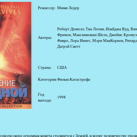
Режиссер:
Мими Ледер
Роберт Дюволл, Тиа Леони, Илайджа Вуд, Ван
Фримэн, Максимилиан Шелл, Джеймс Кромуэл
Актеры:
Фавро, Лора Иннес, Мэри МакКормэк, Ричар
Дагрэй Скотт
Страна:
США
Категория:
Фильм-Катастрофа
Год
1998
выхода:
 совсем скоро огромная комета столкнется с Землей, и всему человечеству гроз