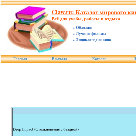
Claw.ru: Каталог мирового к
Всё для учебы, работы и отдыха
» Обложки
» Лучшие фильмы
» Энциклопедия кино
Главная
В начало
Каталог
З
Deep Impact (Столкновение с бездной)