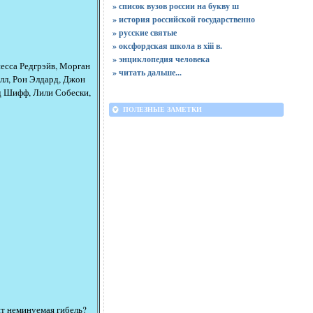
» список вузов россии на букву ш
» история российской государственно
» русские святые
» оксфордская школа в xiii в.
» энциклопедия человека
есса Редгрэйв, Морган
»
читать дальше...
л, Рон Элдард, Джон
д Шифф, Лили Собески,
ПОЛЕЗНЫЕ ЗАМЕТКИ
ит неминуемая гибель?