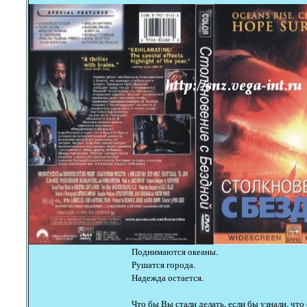
Поднимаются океаны.
Рушатся города.
Надежда остается.
Что бы Вы стали делать, если бы узнали, что