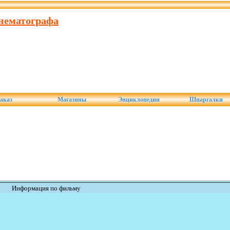
инематографа
аказ
Магазины
Энциклопедии
Шпаргалки
Информация по фильму