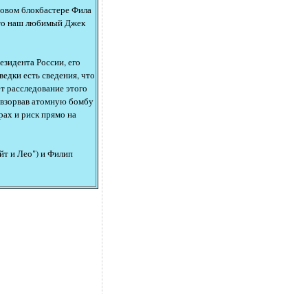
 новом блокбастере Фила
 что наш любимый Джек
езидента России, его
едки есть сведения, что
т расследование этого
 взорвав атомную бомбу
рах и риск прямо на
йт и Лео") и Филип