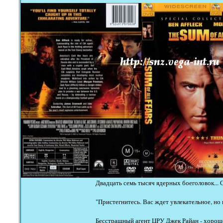
Двадцать семь тысяч ядерных боеголовок... О
"Пристегнитесь. Вас ждет увлекательное, но
Бесстрашный агент ЦРУ Джек Райан - хорошо