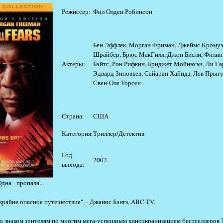
Режиссер:
Фил Олден Робинсон
Бен Эффлек, Морган Фриман, Джеймс Кромуэл
Шрайбер, Брюс МакГилл, Джон Бисли, Филип 
Актеры:
Бэйтс, Рон Рифкин, Бриджет Мойнэхэн, Ли Га
Эдвард Зиновьев, Сайаран Хайндз, Лев Прыгу
Свен-Оле Торсен
Страна:
США
Категория:
Триллер/Детектив
Год
2002
выхода:
дна - пропала...
 крайне опасное путешествие", - Джанис Бэнгз, ABC-TV.
 знаком зрителям по многим мега-успешным киноэкранизациям бестселлеров 