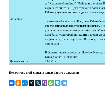
за "Красным Октябрем"" Райана играл Алек Б
Олдена Робинсона "Цена страха" в роли зна
Райан существенно помолодел и готов к еще
Описание:
Талантливый аналитик ЦРУ Джек Райан был пе
кресло занял человек с темным прошлым, и ж
русские ученые-предатели в тайне разрабат
дела Райану, который приходит к шокирующ
на финале кубка по футболу! В этой критиче
линии огня!
В фильме также снимались: Джеймс Кромуэлл
Бэйкер Холл ("Магнолия")
Длительность:
124 Min
Поделитесь этой записью или добавьте в закладки