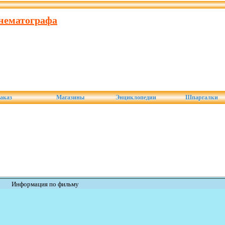
инематографа
аказ
Магазины
Энциклопедии
Шпаргалки
Информация по фильму