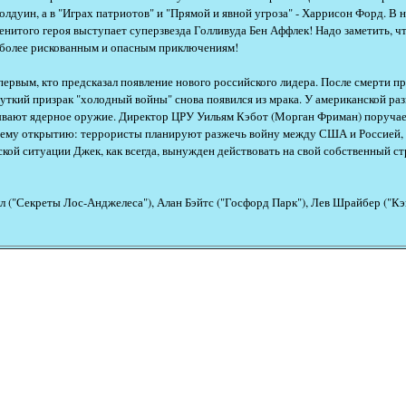
олдуин, а в "Играх патриотов" и "Прямой и явной угроза" - Харрисон Форд. В
менитого героя выступает суперзвезда Голливуда Бен Аффлек! Надо заметить,
 более рискованным и опасным приключениям!
рвым, кто предсказал появление нового российского лидера. После смерти пр
уткий призрак "холодный войны" снова появился из мрака. У американской разв
ывают ядерное оружие. Директор ЦРУ Уильям Кэбот (Морган Фриман) поручае
ему открытию: террористы планируют разжечь войну между США и Россией,
ской ситуации Джек, как всегда, вынужден действовать на свой собственный ст
 ("Секреты Лос-Анджелеса"), Алан Бэйтс ("Госфорд Парк"), Лев Шрайбер ("Кэ