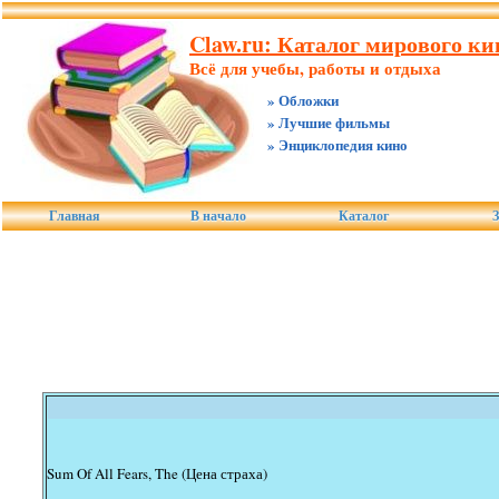
Claw.ru: Каталог мирового к
Всё для учебы, работы и отдыха
» Обложки
» Лучшие фильмы
» Энциклопедия кино
Главная
В начало
Каталог
З
Sum Of All Fears, The (Цена страха)