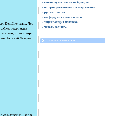
» список вузов россии на букву ш
» история российской государственно
» русские святые
» оксфордская школа в xiii в.
» энциклопедия человека
л, Кен Дженкинс, Лев
»
читать дальше...
Бэйкер Холл, Алан
рлингтон, Колм Фиори,
нов, Евгений Лазарев,
ПОЛЕЗНЫЕ ЗАМЕТКИ
Тома Клэнси. В "Охоте